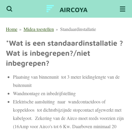
Ga
AIRCOYA
direct
naar
Home
»
Midea toestellen
»
Standaardinstallatie
de
hoofdinhoud
*Wat is een standaardinstallatie ?
Wat is inbegrepen?/niet
inbegrepen?
Plaatsing van binnenunit tot 3 meter leidinglengte van de
buitenunit
Wandmontage en inbedrijfstelling
Elektrische aansluiting naar wandcontactdoos of
koppeldoos tot dichtstbijzijnde stopcontact afgewerkt met
kabelgoot. Zekering van de Airco moet reeds voorzien zijn
(16Amp voor Airco's tot 6 Kw. Daarboven minimaal 20