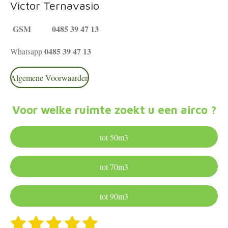
Victor Ternavasio
GSM 0485 39 47 13
0485 39 47 13
Whatsapp
Algemene Voorwaarden
Voor welke ruimte zoekt u een airco ?
tot 50m3
tot 70m3
tot 90m3
1
2
3
4
5
S
R