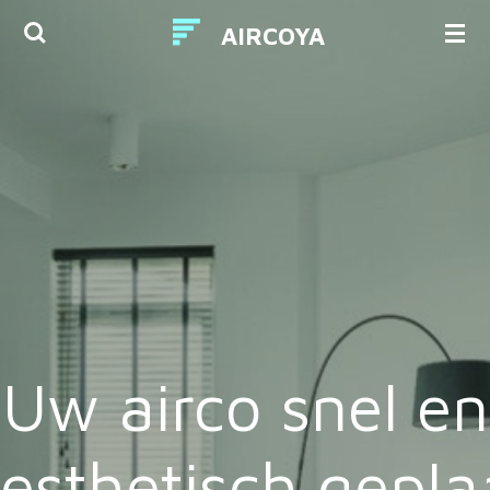
Ga
AIRCOYA
direct
naar
de
hoofdinhoud
Uw airco snel en
esthetisch gepla