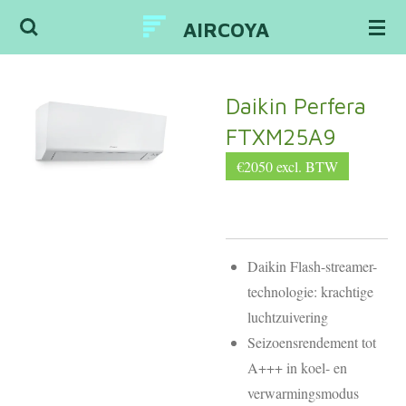
Ga
AIRCOYA
direct
naar
de
Daikin Perfera
hoofdinhoud
FTXM25A9
€2050 excl. BTW
Daikin Flash-streamer-
technologie: krachtige
luchtzuivering
Seizoensrendement tot
A+++ in koel- en
verwarmingsmodus