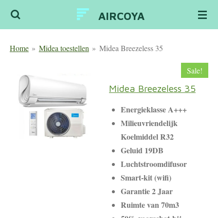
Ga
AIRCOYA
direct
naar
Home
»
Midea toestellen
»
Midea Breezeless 35
de
hoofdinhoud
Sale!
Midea Breezeless 35
Energieklasse A+++
Milieuvriendelijk
Koelmiddel R32
Geluid 19DB
Luchtstroomdifusor
Smart-kit (wifi)
Garantie 2 Jaar
Ruimte van 70m3