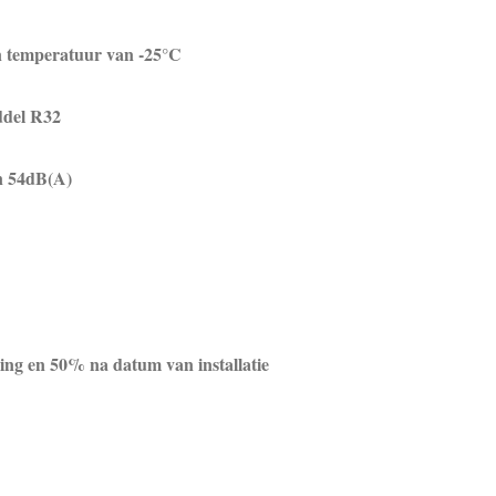
n temperatuur van -25°C
ddel R32
n 54dB(A)
ing en 50% na datum van installatie