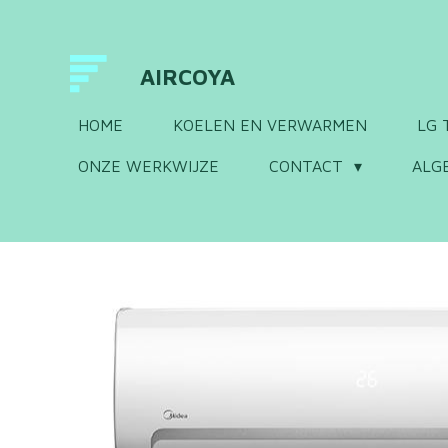
Ga
direct
AIRCOYA
naar
de
HOME
KOELEN EN VERWARMEN
LG 
hoofdinhoud
ONZE WERKWIJZE
CONTACT
ALG